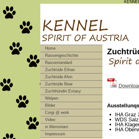
KENNEL
Home
Zuchtrü
Rassengeschichte
Rassestandard
Zuchtrüde Ethan
Zuchtrüde Afon
Zuchtrüde Bear
Download
Zuchthündin Extasy
Welpen
Ausstellunqs
Bilder
Corgi @ work
IHA Graz 
WDS Salzb
Video
IHA Klage
in Memoriam
IHA Oberw
Impressum