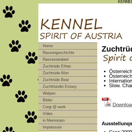
KENNEL
Home
Zuchtrü
Rassengeschichte
Rassestandard
Zuchtrüde Ethan
Österreic
Zuchtrüde Afon
Österreic
Zuchtrüde Bear
Internati
Slow. Cha
Zuchthündin Extasy
Welpen
Bilder
Download
Corgi @ work
Video
in Memoriam
Ausstellunqs
Impressum