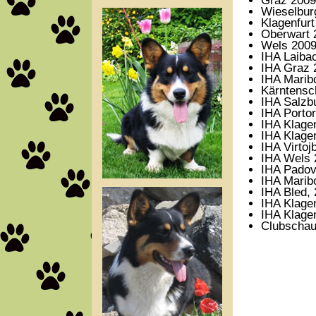
Graz 2009
Wieselbur
Klagenfur
Oberwart 
Wels 2009
IHA Laiba
IHA Graz 
IHA Maribo
Kärntensc
IHA Salzb
IHA Porto
IHA Klage
IHA Klage
IHA Virtoj
IHA Wels 
IHA Padov
IHA Marib
IHA Bled,
IHA Klagen
IHA Klage
Clubschau